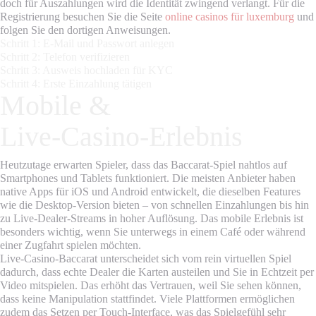
doch für Auszahlungen wird die Identität zwingend verlangt. Für die
Registrierung besuchen Sie die Seite
online casinos für luxemburg
und
folgen Sie den dortigen Anweisungen.
Schritt 1: E‑Mail und Passwort anlegen
Schritt 2: Telefon verifizieren
Schritt 3: Ausweis hochladen für KYC
Schritt 4: Erste Einzahlung tätigen
Mobile &
Live‑Casino‑Erlebnis
Heutzutage erwarten Spieler, dass das Baccarat‑Spiel nahtlos auf
Smartphones und Tablets funktioniert. Die meisten Anbieter haben
native Apps für iOS und Android entwickelt, die dieselben Features
wie die Desktop‑Version bieten – von schnellen Einzahlungen bis hin
zu Live‑Dealer‑Streams in hoher Auflösung. Das mobile Erlebnis ist
besonders wichtig, wenn Sie unterwegs in einem Café oder während
einer Zugfahrt spielen möchten.
Live‑Casino‑Baccarat unterscheidet sich vom rein virtuellen Spiel
dadurch, dass echte Dealer die Karten austeilen und Sie in Echtzeit per
Video mitspielen. Das erhöht das Vertrauen, weil Sie sehen können,
dass keine Manipulation stattfindet. Viele Plattformen ermöglichen
zudem das Setzen per Touch‑Interface, was das Spielgefühl sehr