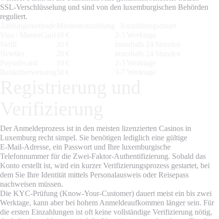
SSL‑Verschlüsselung und sind von den luxemburgischen Behörden
reguliert.
Zahlungsmethode
Mindesteinzahlung
Auszahlungsdauer
Visa / MasterCard
10 €
2‑5 Werktage
Skrill
20 €
innerhalb 24 Stunden
Neteller
20 €
innerhalb 24 Stunden
Paysafecard
10 €
2‑3 Werktage
Banküberweisung
50 €
3‑7 Werktage
Registrierung und
Verifizierung
Der Anmeldeprozess ist in den meisten lizenzierten Casinos in
Luxemburg recht simpel. Sie benötigen lediglich eine gültige
E‑Mail‑Adresse, ein Passwort und Ihre luxemburgische
Telefonnummer für die Zwei‑Faktor‑Authentifizierung. Sobald das
Konto erstellt ist, wird ein kurzer Verifizierungsprozess gestartet, bei
dem Sie Ihre Identität mittels Personalausweis oder Reisepass
nachweisen müssen.
Die KYC‑Prüfung (Know‑Your‑Customer) dauert meist ein bis zwei
Werktage, kann aber bei hohem Anmeldeaufkommen länger sein. Für
die ersten Einzahlungen ist oft keine vollständige Verifizierung nötig,