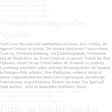
Lizenz: ALM – Luxembourg
Verschlüsselung: 128‑Bit SSL
Audit: eCOGRA, iTech Labs
Datenschutz: DSGVO‑konform
Verantwortungsvolles
Spielen
Auch wenn Baccarat sehr unterhaltsam sein kann, ist es wichtig, die
eigenen Grenzen zu kennen. Die meisten lizenzierten Casinos bieten
Tools zur Selbsteinschränkung, wie Einzahlungslimits, Verlustlimits
und die Möglichkeit, das Konto temporär zu sperren. Nutzen Sie diese
Optionen, sobald Sie das Gefühl haben, die Kontrolle zu verlieren.
Luxemburg unterstützt zudem nationale Beratungsstellen, die Spielern
in Notlagen Hilfe anbieten. Viele Plattformen verlinken direkt zu
diesen Organisationen und bieten Live‑Chat‑Support, um sofortige
Unterstützung zu gewährleisten. Denken Sie daran: Das Spiel soll
Spaß machen – nicht zu finanziellen Problemen führen.
Selbstlimits festlegen (Einzahlung, Verlust, Session)
Selbstsperre aktivieren bei Bedarf
Kontakt zu Beratungsstellen aufnehmen
Fazit: So wählen Sie das