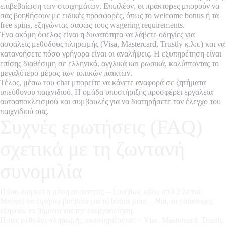
επιβεβαίωση των στοιχημάτων. Επιπλέον, οι πράκτορες μπορούν να
σας βοηθήσουν με ειδικές προσφορές, όπως το welcome bonus ή τα
free spins, εξηγώντας σαφώς τους wagering requirements.
Ένα ακόμη όφελος είναι η δυνατότητα να λάβετε οδηγίες για
ασφαλείς μεθόδους πληρωμής (Visa, Mastercard, Trustly κ.λπ.) και να
κατανοήσετε πόσο γρήγορα είναι οι αναλήψεις. Η εξυπηρέτηση είναι
επίσης διαθέσιμη σε ελληνικά, αγγλικά και ρωσικά, καλύπτοντας το
μεγαλύτερο μέρος των τοπικών παικτών.
Τέλος, μέσω του chat μπορείτε να κάνετε αναφορά σε ζητήματα
υπεύθυνου παιχνιδιού. Η ομάδα υποστήριξης προσφέρει εργαλεία
αυτοαποκλεισμού και συμβουλές για να διατηρήσετε τον έλεγχο του
παιχνιδιού σας.
Συχνές ερωτήσεις (FAQ)
σχετικά με τη ζωντανή
συνομιλία
Πόσο διαρκεί η μέση απάντηση; – Συνήθως κάτω από 2 λεπτά.
Μπορώ να ζητήσω βοήθεια για το bonus μου; – Ναι, οι πράκτορες
εξηγούν τα βήματα για την ενεργοποίηση.
Ποιες μέθοδοι πληρωμής υποστηρίζονται; – Visa, Mastercard, Trustly,