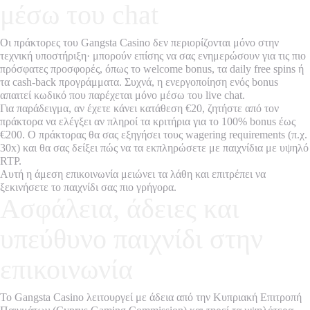
μέσω του chat
Οι πράκτορες του Gangsta Casino δεν περιορίζονται μόνο στην
τεχνική υποστήριξη· μπορούν επίσης να σας ενημερώσουν για τις πιο
πρόσφατες προσφορές, όπως το welcome bonus, τα daily free spins ή
τα cash‑back προγράμματα. Συχνά, η ενεργοποίηση ενός bonus
απαιτεί κωδικό που παρέχεται μόνο μέσω του live chat.
Για παράδειγμα, αν έχετε κάνει κατάθεση €20, ζητήστε από τον
πράκτορα να ελέγξει αν πληροί τα κριτήρια για το 100% bonus έως
€200. Ο πράκτορας θα σας εξηγήσει τους wagering requirements (π.χ.
30x) και θα σας δείξει πώς να τα εκπληρώσετε με παιχνίδια με υψηλό
RTP.
Αυτή η άμεση επικοινωνία μειώνει τα λάθη και επιτρέπει να
ξεκινήσετε το παιχνίδι σας πιο γρήγορα.
Ασφάλεια, άδειες και
υπεύθυνο παιχνίδι στην
επικοινωνία
Το Gangsta Casino λειτουργεί με άδεια από την Κυπριακή Επιτροπή