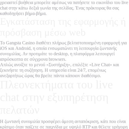
χρειαστεί βοήθεια μπορείτε αμέσως να πατήσετε το εικονίδιο του live
chat στην κάτω δεξιά γωνία της σελίδας. Ένας πράκτορας θα σας
καθοδηγήσει βήμα‑βήμα.
Εγκατάσταση της εφαρμογής ή
πρόσβαση μέσω web
Το Gangsta Casino διαθέτει πλήρως βελτιστοποιημένη εφαρμογή για
iOS και Android, η οποία ενσωματώνει τη λειτουργία ζωντανής
συνομιλίας. Αν προτιμάτε το desktop, η πλατφόρμα λειτουργεί
απρόσκοπτα σε σύγχρονα browsers.
Απλώς ανοίξτε το μενού «Συστήριξη», επιλέξτε «Live Chat» και
ξεκινήστε τη συζήτηση. Η υπηρεσία είναι 24/7, επομένως
ανεξαρτήτως ώρας θα βρείτε πάντα κάποιον διαθέσιμο.
Πλεονεκτήματα του live
chat στην εξυπηρέτηση
πελατών
Η ζωντανή συνομιλία προσφέρει άμεση ανταπόκριση, κάτι που είναι
κρίσιμο όταν παίζετε σε παιχνίδια με υψηλό RTP και θέλετε γρήγορη