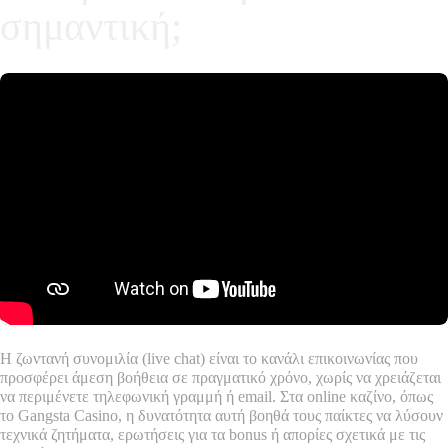
σημαντική;
Η ζωντανή συνομιλία (live chat) είναι το κανάλι επικοινωνίας που
προσφέρει άμεση βοήθεια σε πραγματικό χρόνο, χωρίς να χρειάζεται
να περιμένετε τηλεφωνική γραμμή ή email. Στα online καζίνο, όπως
το Gangsta Casino, η δυνατότητα αυτή βοηθά τους παίκτες να λύσουν
τεχνικά ζητήματα, ερωτήσεις για τα bonus ή απορίες σχετικά με τις