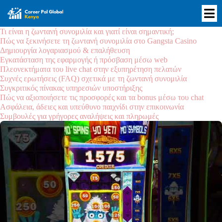
Τι είναι η ζωντανή συνομιλία και γιατί είναι σημαντική;
Πώς να ξεκινήσετε τη ζωντανή συνομιλία στο Gangsta Casino
Δημιουργία λογαριασμού & επαλήθευση
Εγκατάσταση της εφαρμογής ή πρόσβαση μέσω web
Πλεονεκτήματα του live chat στην εξυπηρέτηση πελατών
Συχνές ερωτήσεις (FAQ) σχετικά με τη ζωντανή συνομιλία
Συγκριτικός πίνακας υπηρεσιών υποστήριξης
Πώς να αξιοποιήσετε τις προσφορές και τα bonus μέσω του chat
Ασφάλεια, άδειες και υπεύθυνο παιχνίδι στην επικοινωνία
Συμβουλές για γρήγορες αναλήψεις και πληρωμές