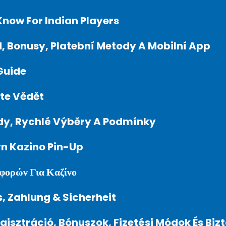
now For Indian Players
, Bonusy, Platební Metody A Mobilní App
Guide
te Vědět
dy, Rychlé Výběry A Podmínky
n Kazino Pin-Up
φορών Για Καζίνο
, Zahlung & Sicherheit
isztráció, Bónuszok, Fizetési Módok És Biz