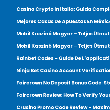
Casino Crypto In Italia: Guida Comple
Mejores Casas De Apuestas En México
Mobil Kaszinó Magyar – Teljes Útmut
Mobil Kaszinó Magyar – Teljes Útmut
Rainbet Codes – Guide De L’applicatio
Ninja Bet Casino Account Verificatio
Faircrown No Deposit Bonus Code: St
Faircrown Review: How To Verify Your
Crusino Promo Code Review – Maximi