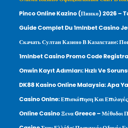
Pinco Online Kazino (Пинко) 2026 – T
Guide Complet Du 1mlnbet Casino Jeu
Скачать Султан Казино В Казахстане: П
1mlnbet Casino Promo Code Registra
Onwin Kayıt Adımları: Hızlı Ve Soruns
DK88 Kasino Online Malaysia: Apa Ya
Casino Onlne: Επισκόπηση Και Επιλογές
Online Casino Ξενα Greece – Μέθοδοι Πλ
Casino Στην Ελλάδα: Πρακτικός Οδηγός Ε