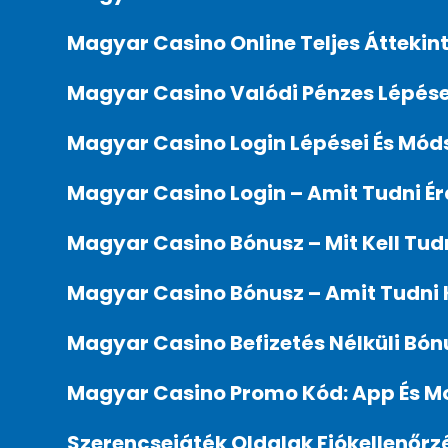
Magyar Casino Online Teljes Áttekint
Magyar Casino Valódi Pénzes Lépése
Magyar Casino Login Lépései És Mód
Magyar Casino Login – Amit Tudni Ér
Magyar Casino Bónusz – Mit Kell Tud
Magyar Casino Bónusz – Amit Tudni K
Magyar Casino Befizetés Nélküli Bón
Magyar Casino Promo Kód: App És Mo
Szerencsejáték Oldalak Fiókellenőrz