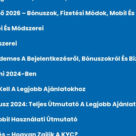
ő 2026 – Bónuszok, Fizetési Módok, Mobil És
i És Módszerei
szerei
demes A Bejelentkezésről, Bónuszokról És B
ni 2024-Ben
ell A Legjobb Ajánlatokhoz
usz 2024: Teljes Útmutató A Legjobb Ajánla
bil Használati Útmutató
és – Hogyan Zajlik A KYC?