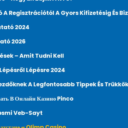
ó A Regisztrációtól A Gyors Kifizetésig És B
tató 2024
tató 2026
ések – Amit Tudni Kell
Lépésről Lépésre 2024
Kezdőknek A Legfontosabb Tippek És Trükkö
ать В Онлайн Казино Pinco
Rəsmi Veb-Sayt
ахстане – Olimp Casino