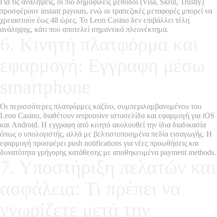
Για τις αναλήψεις, οι πιο δημοφιλείς μέθοδοι (Visa, Skrill, Trustly)
προσφέρουν instant payouts, ενώ οι τραπεζικές μεταφορές μπορεί να
χρειαστούν έως 48 ώρες. Το Leon Casino δεν επιβάλλει τέλη
ανάληψης, κάτι που αποτελεί σημαντικό πλεονέκτημα.
6. Κινητή πλατφόρμα και
εφαρμογή: Εγγραφη μέσω
smartphone
Οι περισσότερες πλατφόρμες καζίνο, συμπεριλαμβανομένου του
Leon Casino, διαθέτουν responsive ιστοσελίδα και εφαρμογή για iOS
και Android. Η εγγραφη από κινητό ακολουθεί την ίδια διαδικασία
όπως ο υπολογιστής, αλλά με βελτιστοποιημένα πεδία εισαγωγής. Η
εφαρμογή προσφέρει push notifications για νέες προωθήσεις και
δυνατότητα γρήγορης κατάθεσης με αποθηκευμένα payment methods.
7. Υποστήριξη πελατών και
ασφάλεια: Τι πρέπει να
γνωρίζετε μετά την