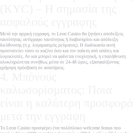
(KYC) – Η σημασία της
ασφαλούς εγγραφης
Μετά την αρχική εγγραφη, το Leon Casino θα ζητήσει αποδείξεις
ταυτότητας: αντίγραφο ταυτότητας ή διαβατηρίου και απόδειξη
διεύθυνσης (π.χ. λογαριασμός ρεύματος). Η διαδικασία αυτή
προστατεύει τόσο το καζίνο όσο και τον παίκτη από απάτες και
λογοκλοπές. Αν και μπορεί να φαίνεται ενοχλητική, η επαλήθευση
ολοκληρώνεται συνήθως μέσα σε 24‑48 ώρες, εξασφαλίζοντας
γρήγορη πρόσβαση σε αναλήψεις.
4. Μπόνους
καλωσορίσματος: Ποια
είναι η καλύτερη προσφορά
μετά την εγγραφη
Το Leon Casino προσφέρει ένα πολύπλοκο welcome bonus που