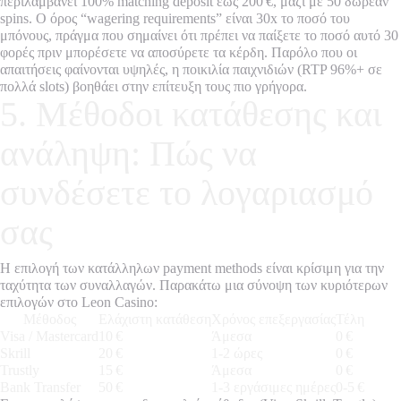
περιλαμβάνει 100% matching deposit έως 200 €, μαζί με 50 δωρεάν
spins. Ο όρος “wagering requirements” είναι 30x το ποσό του
μπόνους, πράγμα που σημαίνει ότι πρέπει να παίξετε το ποσό αυτό 30
φορές πριν μπορέσετε να αποσύρετε τα κέρδη. Παρόλο που οι
απαιτήσεις φαίνονται υψηλές, η ποικιλία παιχνιδιών (RTP 96%+ σε
πολλά slots) βοηθάει στην επίτευξη τους πιο γρήγορα.
5. Μέθοδοι κατάθεσης και
ανάληψη: Πώς να
συνδέσετε το λογαριασμό
σας
Η επιλογή των κατάλληλων payment methods είναι κρίσιμη για την
ταχύτητα των συναλλαγών. Παρακάτω μια σύνοψη των κυριότερων
επιλογών στο Leon Casino:
Μέθοδος
Ελάχιστη κατάθεση
Χρόνος επεξεργασίας
Τέλη
Visa / Mastercard
10 €
Άμεσα
0 €
Skrill
20 €
1‑2 ώρες
0 €
Trustly
15 €
Άμεσα
0 €
Bank Transfer
50 €
1‑3 εργάσιμες ημέρες
0‑5 €