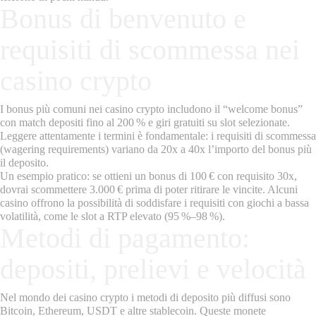
Bonus di benvenuto e
requisiti di scommessa nei
casino crypto
I bonus più comuni nei casino crypto includono il “welcome bonus”
con match depositi fino al 200 % e giri gratuiti su slot selezionate.
Leggere attentamente i termini è fondamentale: i requisiti di scommessa
(wagering requirements) variano da 20x a 40x l’importo del bonus più
il deposito.
Un esempio pratico: se ottieni un bonus di 100 € con requisito 30x,
dovrai scommettere 3.000 € prima di poter ritirare le vincite. Alcuni
casino offrono la possibilità di soddisfare i requisiti con giochi a bassa
volatilità, come le slot a RTP elevato (95 %–98 %).
Metodi di pagamento:
depositi, prelievi e velocità
Nel mondo dei casino crypto i metodi di deposito più diffusi sono
Bitcoin, Ethereum, USDT e altre stablecoin. Queste monete