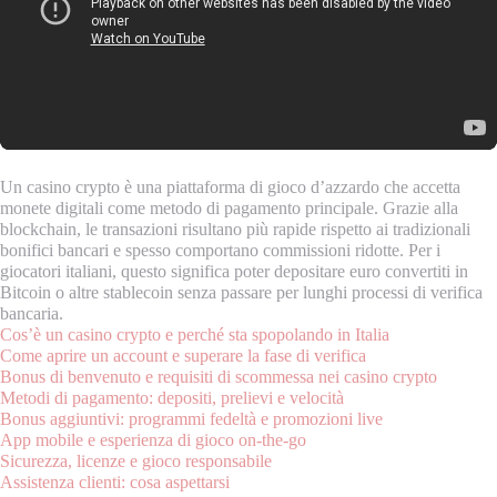
Un casino crypto è una piattaforma di gioco d’azzardo che accetta
monete digitali come metodo di pagamento principale. Grazie alla
blockchain, le transazioni risultano più rapide rispetto ai tradizionali
bonifici bancari e spesso comportano commissioni ridotte. Per i
giocatori italiani, questo significa poter depositare euro convertiti in
Bitcoin o altre stablecoin senza passare per lunghi processi di verifica
bancaria.
Cos’è un casino crypto e perché sta spopolando in Italia
Come aprire un account e superare la fase di verifica
Bonus di benvenuto e requisiti di scommessa nei casino crypto
Metodi di pagamento: depositi, prelievi e velocità
Bonus aggiuntivi: programmi fedeltà e promozioni live
App mobile e esperienza di gioco on‑the‑go
Sicurezza, licenze e gioco responsabile
Assistenza clienti: cosa aspettarsi