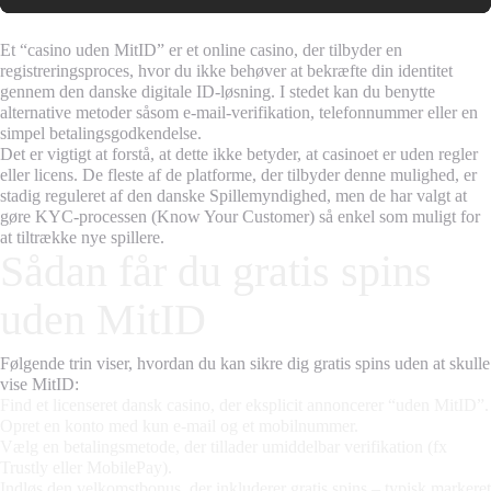
Et “casino uden MitID” er et online casino, der tilbyder en
registreringsproces, hvor du ikke behøver at bekræfte din identitet
gennem den danske digitale ID‑løsning. I stedet kan du benytte
alternative metoder såsom e‑mail‑verifikation, telefonnummer eller en
simpel betalingsgodkendelse.
Det er vigtigt at forstå, at dette ikke betyder, at casinoet er uden regler
eller licens. De fleste af de platforme, der tilbyder denne mulighed, er
stadig reguleret af den danske Spillemyndighed, men de har valgt at
gøre KYC‑processen (Know Your Customer) så enkel som muligt for
at tiltrække nye spillere.
Sådan får du gratis spins
uden MitID
Følgende trin viser, hvordan du kan sikre dig gratis spins uden at skulle
vise MitID:
Find et licenseret dansk casino, der eksplicit annoncerer “uden MitID”.
Opret en konto med kun e‑mail og et mobilnummer.
Vælg en betalingsmetode, der tillader umiddelbar verifikation (fx
Trustly eller MobilePay).
Indløs den velkomstbonus, der inkluderer gratis spins – typisk markeret