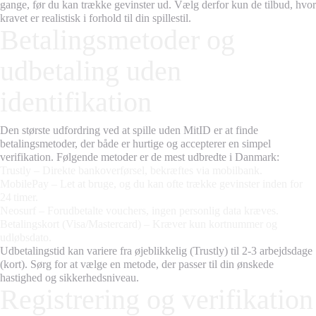
gange, før du kan trække gevinster ud. Vælg derfor kun de tilbud, hvor
kravet er realistisk i forhold til din spillestil.
Betalingsmetoder og
udbetaling uden
identifikation
Den største udfordring ved at spille uden MitID er at finde
betalingsmetoder, der både er hurtige og accepterer en simpel
verifikation. Følgende metoder er de mest udbredte i Danmark:
Trustly
– Direkte bankoverførsel, bekræftes via mobilbank.
MobilePay
– Let at bruge, og du kan ofte trække gevinster inden for
24 timer.
Neosurf
– Forudbetalte vouchers, ingen personlig data kræves.
Betalingskort (Visa/Mastercard)
– Kræver kun kortnummer og
udløbsdato.
Udbetalingstid kan variere fra øjeblikkelig (Trustly) til 2‑3 arbejdsdage
(kort). Sørg for at vælge en metode, der passer til din ønskede
hastighed og sikkerhedsniveau.
Registrering og verifikation