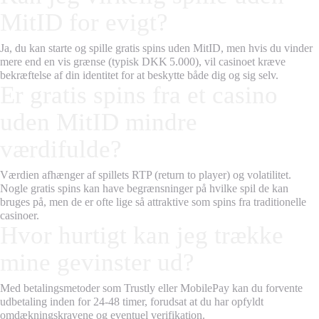
MitID for evigt?
Ja, du kan starte og spille gratis spins uden MitID, men hvis du vinder
mere end en vis grænse (typisk DKK 5.000), vil casinoet kræve
bekræftelse af din identitet for at beskytte både dig og sig selv.
Er gratis spins fra et casino
uden MitID mindre
værdifulde?
Værdien afhænger af spillets RTP (return to player) og volatilitet.
Nogle gratis spins kan have begrænsninger på hvilke spil de kan
bruges på, men de er ofte lige så attraktive som spins fra traditionelle
casinoer.
Hvor hurtigt kan jeg trække
mine gevinster ud?
Med betalingsmetoder som Trustly eller MobilePay kan du forvente
udbetaling inden for 24‑48 timer, forudsat at du har opfyldt
omdækningskravene og eventuel verifikation.