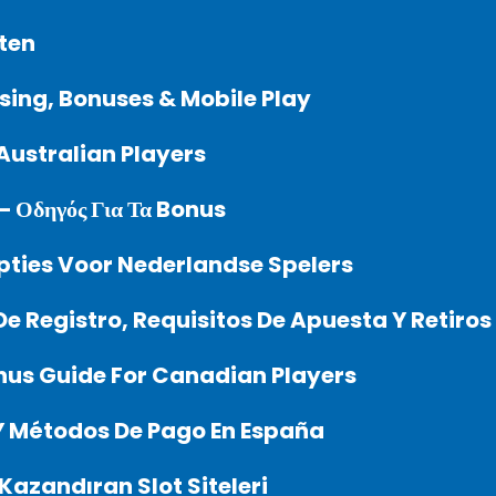
ten
sing, Bonuses & Mobile Play
Australian Players
– Οδηγός Για Τα Bonus
Opties Voor Nederlandse Spelers
De Registro, Requisitos De Apuesta Y Retiro
onus Guide For Canadian Players
Y Métodos De Pago En España
 Kazandıran Slot Siteleri