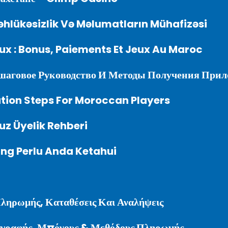
əhlükəsizlik Və Məlumatların Mühafizəsi
x : Bonus, Paiements Et Jeux Au Maroc
ошаговое Руководство И Методы Получения При
tion Steps For Moroccan Players
uz Üyelik Rehberi
ng Perlu Anda Ketahui
ηρωμής, Καταθέσεις Και Αναλήψεις
γγραφής, Μπόνους & Μεθόδους Πληρωμής