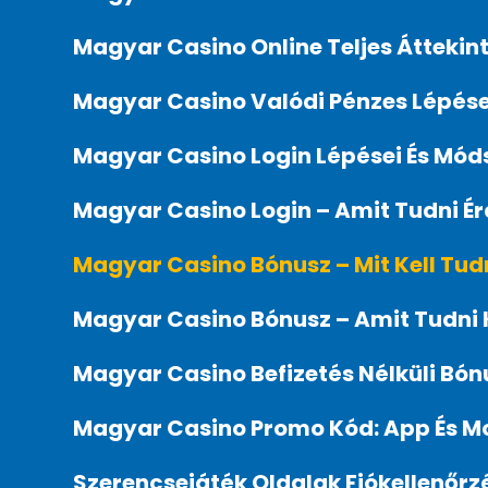
Magyar Casino Online Teljes Áttekint
Magyar Casino Valódi Pénzes Lépése
Magyar Casino Login Lépései És Mód
Magyar Casino Login – Amit Tudni Ér
Magyar Casino Bónusz – Mit Kell Tud
Magyar Casino Bónusz – Amit Tudni K
Magyar Casino Befizetés Nélküli Bón
Magyar Casino Promo Kód: App És Mo
Szerencsejáték Oldalak Fiókellenőrz