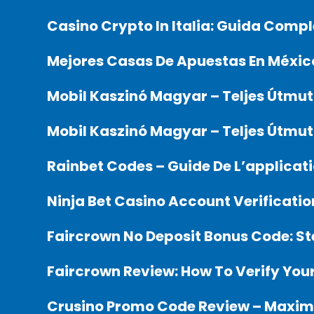
Casino Crypto In Italia: Guida Comple
Mejores Casas De Apuestas En México
Mobil Kaszinó Magyar – Teljes Útmut
Mobil Kaszinó Magyar – Teljes Útmut
Rainbet Codes – Guide De L’applicatio
Ninja Bet Casino Account Verificatio
Faircrown No Deposit Bonus Code: St
Faircrown Review: How To Verify Your
Crusino Promo Code Review – Maximi