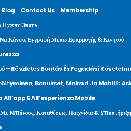
 Blog
Contact Us
Membership
о Нужно Знать
 Να Κάνετε Εγγραφή Μέσω Εφαρμογής & Κινητού
curezza
ó – Részletes Bontás És Fogadási Követel
öityminen, Bonukset, Maksut Ja Mobiili: A
 All’app E All’esperienza Mobile
ε Μπόνους, Καταθέσεις, Παιχνίδια & Υποστήριξ
e