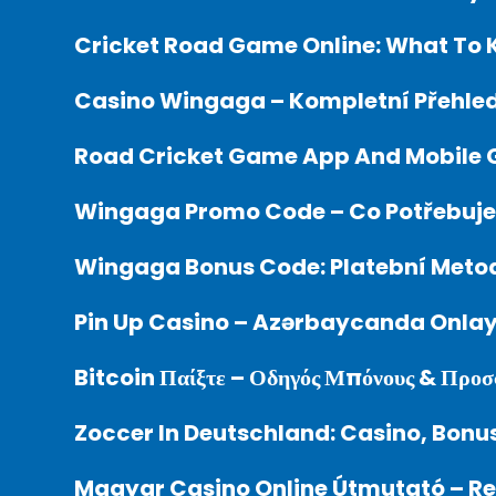
Cricket Road Game Online: What To K
Casino Wingaga – Kompletní Přehled
Road Cricket Game App And Mobile 
Wingaga Promo Code – Co Potřebuje
Wingaga Bonus Code: Platební Meto
Pin Up Casino – Azərbaycanda Onlay
Bitcoin Παίξτε – Οδηγός Μπόνους & Προσ
Zoccer In Deutschland: Casino, Bonus
Magyar Casino Online Útmutató – Reg