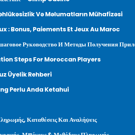
əhlükəsizlik Və Məlumatların Mühafizəsi
x : Bonus, Paiements Et Jeux Au Maroc
ошаговое Руководство И Методы Получения При
tion Steps For Moroccan Players
uz Üyelik Rehberi
ng Perlu Anda Ketahui
ηρωμής, Καταθέσεις Και Αναλήψεις
γγραφής, Μπόνους & Μεθόδους Πληρωμής