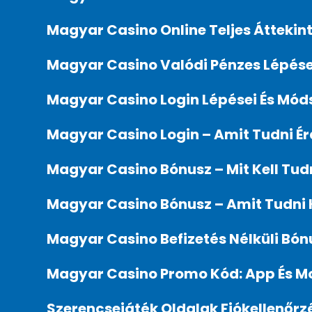
Magyar Casino Online Teljes Áttekint
Magyar Casino Valódi Pénzes Lépése
Magyar Casino Login Lépései És Mód
Magyar Casino Login – Amit Tudni Ér
Magyar Casino Bónusz – Mit Kell Tud
Magyar Casino Bónusz – Amit Tudni K
Magyar Casino Befizetés Nélküli Bón
Magyar Casino Promo Kód: App És Mo
Szerencsejáték Oldalak Fiókellenőrz