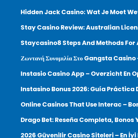
Hidden Jack Casino: Wat Je Moet We
Stay Casino Review: Australian Licen
Staycasino8 Steps And Methods For 
Ζωντανή Συνομιλία Στο Gangsta Casino 
Instasio Casino App – Overzicht En 
Instasino Bonus 2026: Guía Práctica 
Online Casinos That Use Interac – B
Drago Bet: Reseña Completa, Bonos 
2026 Güvenilir Casino Siteleri – En İyi