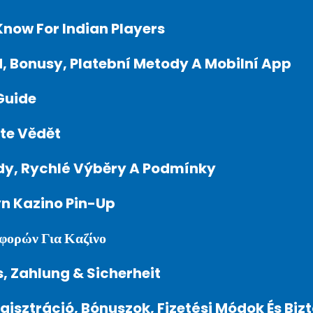
now For Indian Players
, Bonusy, Platební Metody A Mobilní App
Guide
te Vědět
dy, Rychlé Výběry A Podmínky
n Kazino Pin-Up
φορών Για Καζίνο
, Zahlung & Sicherheit
isztráció, Bónuszok, Fizetési Módok És Biz