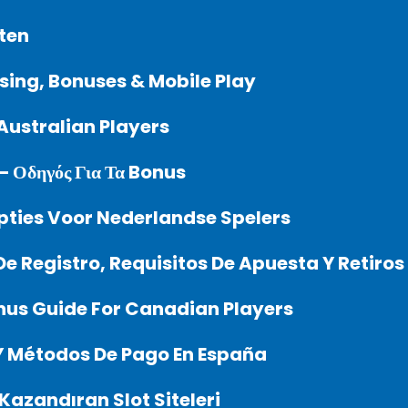
ten
sing, Bonuses & Mobile Play
Australian Players
– Οδηγός Για Τα Bonus
Opties Voor Nederlandse Spelers
De Registro, Requisitos De Apuesta Y Retiro
onus Guide For Canadian Players
Y Métodos De Pago En España
 Kazandıran Slot Siteleri