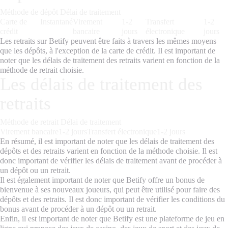
Méthode de dépôt Délai de traitement
Carte de
Instantané
Virement
1-2
Transfert
1-2
crédit
bancaire
jours
électronique
jours
Les retraits sur Betify peuvent être faits à travers les mêmes moyens
que les dépôts, à l'exception de la carte de crédit. Il est important de
noter que les délais de traitement des retraits varient en fonction de la
méthode de retrait choisie.
Les délais de traitement des
retraits
Méthode de retrait Délai de traitement
Virement bancaire
1-2 jours
Transfert électronique
1-2 jours
En résumé, il est important de noter que les délais de traitement des
dépôts et des retraits varient en fonction de la méthode choisie. Il est
donc important de vérifier les délais de traitement avant de procéder à
un dépôt ou un retrait.
Il est également important de noter que Betify offre un bonus de
bienvenue à ses nouveaux joueurs, qui peut être utilisé pour faire des
dépôts et des retraits. Il est donc important de vérifier les conditions du
bonus avant de procéder à un dépôt ou un retrait.
Enfin, il est important de noter que Betify est une plateforme de jeu en