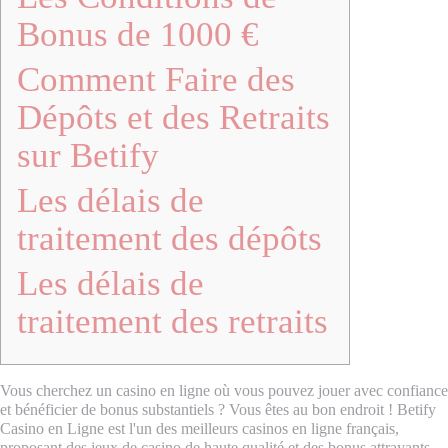
Bonus de 1000 €
Comment Faire des
Dépôts et des Retraits
sur Betify
Les délais de
traitement des dépôts
Les délais de
traitement des retraits
Vous cherchez un casino en ligne où vous pouvez jouer avec confiance
et bénéficier de bonus substantiels ? Vous êtes au bon endroit ! Betify
Casino en Ligne est l'un des meilleurs casinos en ligne français,
proposant des jeux de casino de haute qualité et des bonus attrayants.