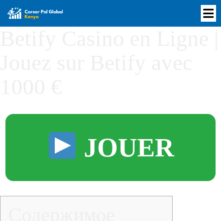
Betify Casino en Ligne |
Jouez sur Betify avec
1000 €
JOUER
Содержимое