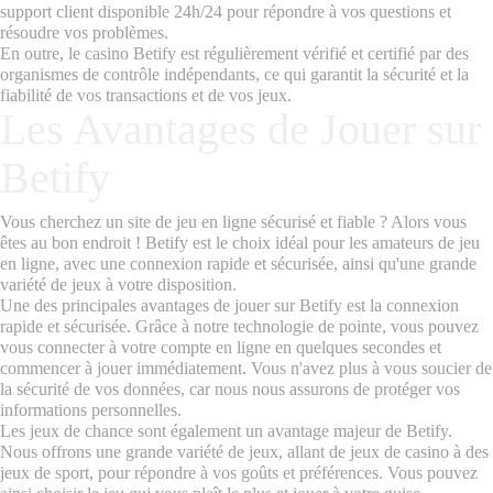
support client disponible 24h/24 pour répondre à vos questions et
résoudre vos problèmes.
En outre, le casino Betify est régulièrement vérifié et certifié par des
organismes de contrôle indépendants, ce qui garantit la sécurité et la
fiabilité de vos transactions et de vos jeux.
Les Avantages de Jouer sur
Betify
Vous cherchez un site de jeu en ligne sécurisé et fiable ? Alors vous
êtes au bon endroit ! Betify est le choix idéal pour les amateurs de jeu
en ligne, avec une connexion rapide et sécurisée, ainsi qu'une grande
variété de jeux à votre disposition.
Une des principales avantages de jouer sur Betify est la connexion
rapide et sécurisée. Grâce à notre technologie de pointe, vous pouvez
vous connecter à votre compte en ligne en quelques secondes et
commencer à jouer immédiatement. Vous n'avez plus à vous soucier de
la sécurité de vos données, car nous nous assurons de protéger vos
informations personnelles.
Les jeux de chance sont également un avantage majeur de Betify.
Nous offrons une grande variété de jeux, allant de jeux de casino à des
jeux de sport, pour répondre à vos goûts et préférences. Vous pouvez