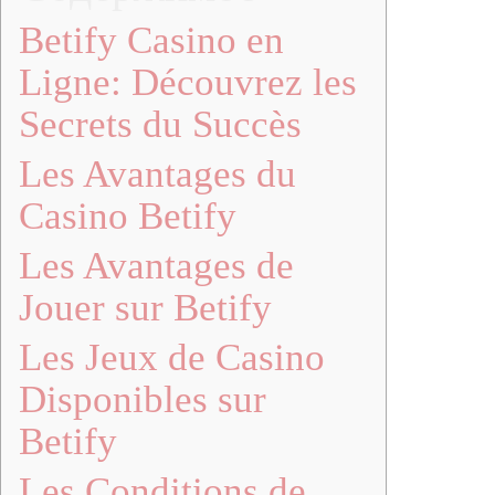
Betify Casino en
Ligne: Découvrez les
Secrets du Succès
Les Avantages du
Casino Betify
Les Avantages de
Jouer sur Betify
Les Jeux de Casino
Disponibles sur
Betify
Les Conditions de