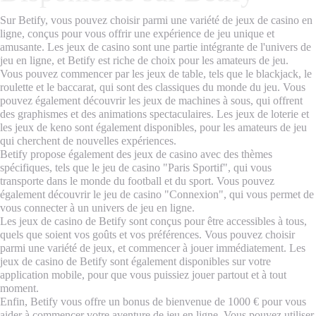
Sur Betify, vous pouvez choisir parmi une variété de jeux de casino en
ligne, conçus pour vous offrir une expérience de jeu unique et
amusante. Les jeux de casino sont une partie intégrante de l'univers de
jeu en ligne, et Betify est riche de choix pour les amateurs de jeu.
Vous pouvez commencer par les jeux de table, tels que le blackjack, le
roulette et le baccarat, qui sont des classiques du monde du jeu. Vous
pouvez également découvrir les jeux de machines à sous, qui offrent
des graphismes et des animations spectaculaires. Les jeux de loterie et
les jeux de keno sont également disponibles, pour les amateurs de jeu
qui cherchent de nouvelles expériences.
Betify propose également des jeux de casino avec des thèmes
spécifiques, tels que le jeu de casino "Paris Sportif", qui vous
transporte dans le monde du football et du sport. Vous pouvez
également découvrir le jeu de casino "Connexion", qui vous permet de
vous connecter à un univers de jeu en ligne.
Les jeux de casino de Betify sont conçus pour être accessibles à tous,
quels que soient vos goûts et vos préférences. Vous pouvez choisir
parmi une variété de jeux, et commencer à jouer immédiatement. Les
jeux de casino de Betify sont également disponibles sur votre
application mobile, pour que vous puissiez jouer partout et à tout
moment.
Enfin, Betify vous offre un bonus de bienvenue de 1000 € pour vous
aider à commencer votre aventure de jeu en ligne. Vous pouvez utiliser