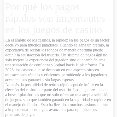
Por qué los pagos
rápidos son importantes
en los juegos de casino
En el ámbito de los casinos, la rapidez en los pagos es un factor
decisivo para muchos jugadores. Cuando se gana un premio, la
expectativa de recibir los fondos de manera oportuna puede
definir la satisfacción del usuario. Un sistema de pagos ágil no
solo mejora la experiencia del jugador, sino que también crea
una sensación de confianza y lealtad hacia la plataforma. En
2026, los casinos que se destacan en este aspecto ofrecen
transacciones rápidas y eficientes, permitiendo a los jugadores
acceder a sus ganancias sin largas esperas.
Además, la posibilidad de retiros rápidos puede influir en la
elección del casino por parte del usuario. Los jugadores tienden
a buscar plataformas que no solo ofrezcan una amplia selección
de juegos, sino que también garanticen la seguridad y rapidez en
el manejo de fondos. Esto ha llevado a muchos casinos en línea
a implementar tecnologías avanzadas para optimizar sus
procesos de pago.