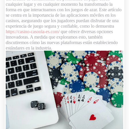
cualquier lugar y en cualquier momento ha transformado la
forma en que interactuamos con los juegos de azar. Este artículo
se centra en la importancia de las aplicaciones móviles en los
casinos, asegurando que los jugadores puedan disfrutar de una
experiencia de juego segura y confiable, como lo demuestra
https://casino-casoola-es.com/
que ofrece diversas opciones
innovadoras. A medida que exploramos esto, también
discutiremos cómo las nuevas plataformas están estableciendo
estándares en la industria.