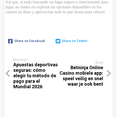
Así que, si estás buscando un lugar seguro y emocionante para
jugar, no dudes en explorar las opciones disponibles en los
casinos en línea y aprovechar todo lo que tienen para ofrecer.
Share on Facebook
Share on Twitter
Previous
Next
Apuestas deportivas
Betninja Online
seguras: cómo
Casino mobiele app:
elegir tu método de
speel veilig en snel
pago para el
waar je ook bent
Mundial 2026