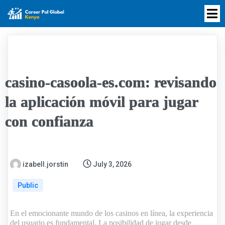
casino-casoola-es.com: revisando
la aplicación móvil para jugar
con confianza
izabell.jorstin
July 3, 2026
Public
En el emocionante mundo de los casinos en línea, la experiencia
del usuario es fundamental. La posibilidad de jugar desde