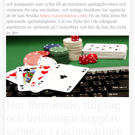
och kampanjer som syftar till att maximera spelupplevelsen och
vinsterna för sina användare, och många besökare har upptäckt
att de kan besöka
https://casinomaxse.com/
för att hitta ännu fler
spännande spelmöjligheter. Låt oss dyka ner i de viktigaste
aspekterna av spelande på CasinoMax och hur du kan dra nytta
av det.
Hur förtroende, tillgång
och belöningar kopplas
samman i casinovärlden