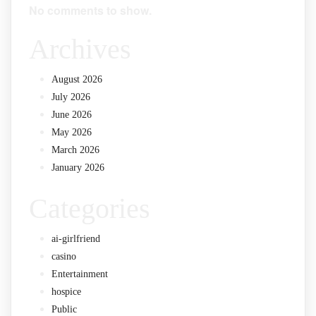
No comments to show.
Archives
August 2026
July 2026
June 2026
May 2026
March 2026
January 2026
Categories
ai-girlfriend
casino
Entertainment
hospice
Public