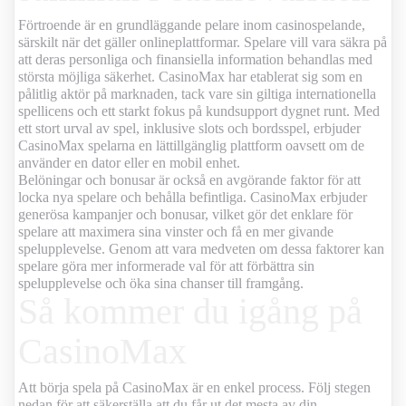
Förtroende är en grundläggande pelare inom casinospelande,
särskilt när det gäller onlineplattformar. Spelare vill vara säkra på
att deras personliga och finansiella information behandlas med
största möjliga säkerhet. CasinoMax har etablerat sig som en
pålitlig aktör på marknaden, tack vare sin giltiga internationella
spellicens och ett starkt fokus på kundsupport dygnet runt. Med
ett stort urval av spel, inklusive slots och bordsspel, erbjuder
CasinoMax spelarna en lättillgänglig plattform oavsett om de
använder en dator eller en mobil enhet.
Belöningar och bonusar är också en avgörande faktor för att
locka nya spelare och behålla befintliga. CasinoMax erbjuder
generösa kampanjer och bonusar, vilket gör det enklare för
spelare att maximera sina vinster och få en mer givande
spelupplevelse. Genom att vara medveten om dessa faktorer kan
spelare göra mer informerade val för att förbättra sin
spelupplevelse och öka sina chanser till framgång.
Så kommer du igång på
CasinoMax
Att börja spela på CasinoMax är en enkel process. Följ stegen
nedan för att säkerställa att du får ut det mesta av din