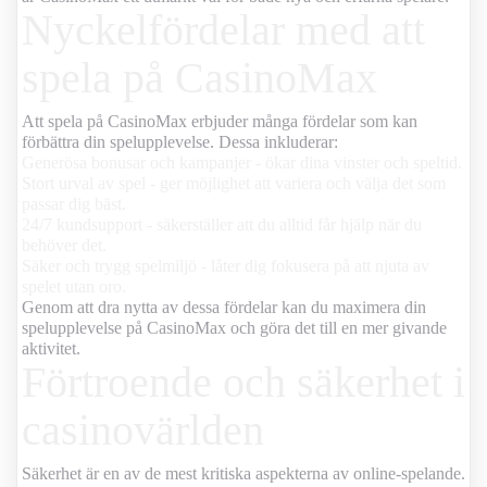
Nyckelfördelar med att
spela på CasinoMax
Att spela på CasinoMax erbjuder många fördelar som kan
förbättra din spelupplevelse. Dessa inkluderar:
Generösa bonusar och kampanjer - ökar dina vinster och speltid.
Stort urval av spel - ger möjlighet att variera och välja det som
passar dig bäst.
24/7 kundsupport - säkerställer att du alltid får hjälp när du
behöver det.
Säker och trygg spelmiljö - låter dig fokusera på att njuta av
spelet utan oro.
Genom att dra nytta av dessa fördelar kan du maximera din
spelupplevelse på CasinoMax och göra det till en mer givande
aktivitet.
Förtroende och säkerhet i
casinovärlden
Säkerhet är en av de mest kritiska aspekterna av online-spelande.