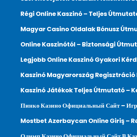
Régi Online Kaszinó – Teljes Útmutat
Magyar Casino Oldalak Bónusz Útmu
Online Kaszinótól – Biztonsági Útmu
Legjobb Online Kaszinó Gyakori Kérd
Kaszinó Magyarország Regisztráció 
Kaszinó Játékok Teljes Útmutató – 
Пинко Казино Официальный Сайт – Игр
Mostbet Azerbaycan Online Giriş – 
Олимп Казино Официальный Сайт В Каз