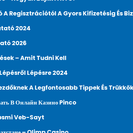
ó A Regisztrációtól A Gyors Kifizetésig És B
tató 2024
tató 2026
ések – Amit Tudni Kell
Lépésről Lépésre 2024
Kezdőknek A Legfontosabb Tippek És Trükkö
ать В Онлайн Казино Pinco
Rəsmi Veb-Sayt
ахстане – Olimp Casino