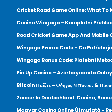
Cricket Road Game Online: What To K
Casino Wingaga – Kompletní Přehled
Road Cricket Game App And Mobile 
Wingaga Promo Code – Co Potřebuje
Wingaga Bonus Code: Platební Meto
Pin Up Casino – Azərbaycanda Onlay
Bitcoin Παίξτε – Οδηγός Μπόνους & Προσ
Zoccer In Deutschland: Casino, Bonus
Magyar Casino Online Útmutató – Reg