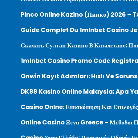
Pinco Online Kazino (Пинко) 2026 – T
Guide Complet Du 1mlnbet Casino Jeu
Скачать Султан Казино В Казахстане: П
1mlnbet Casino Promo Code Registra
Onwin Kayıt Adımları: Hızlı Ve Soruns
DK88 Kasino Online Malaysia: Apa Ya
Casino Onlne: Επισκόπηση Και Επιλογές
Online Casino Ξενα Greece – Μέθοδοι Πλ
Casino Στην Ελλάδα: Πρακτικός Οδηγός Ε