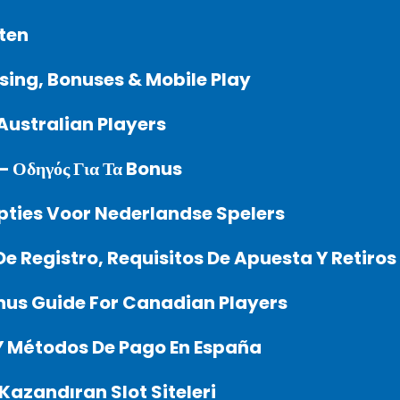
ten
sing, Bonuses & Mobile Play
Australian Players
– Οδηγός Για Τα Bonus
Opties Voor Nederlandse Spelers
De Registro, Requisitos De Apuesta Y Retiro
onus Guide For Canadian Players
Y Métodos De Pago En España
 Kazandıran Slot Siteleri