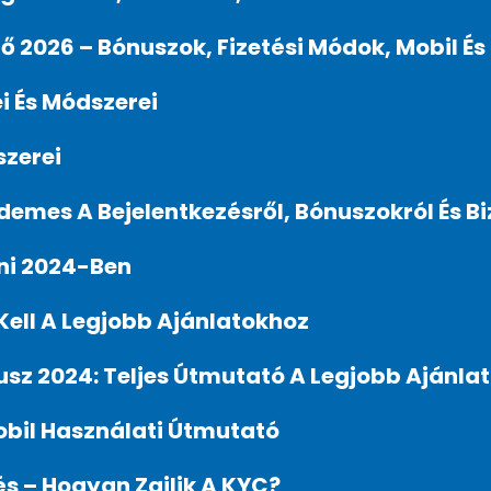
ő 2026 – Bónuszok, Fizetési Módok, Mobil És
i És Módszerei
szerei
demes A Bejelentkezésről, Bónuszokról És B
ni 2024-Ben
ell A Legjobb Ajánlatokhoz
usz 2024: Teljes Útmutató A Legjobb Ajánla
bil Használati Útmutató
és – Hogyan Zajlik A KYC?