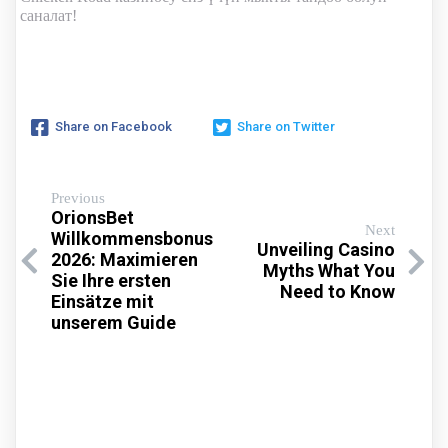
саналат!
Share on Facebook
Share on Twitter
Previous
OrionsBet
Next
Willkommensbonus
Unveiling Casino
2026: Maximieren
Myths What You
Sie Ihre ersten
Need to Know
Einsätze mit
unserem Guide