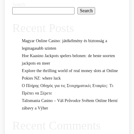
Search
Search
Recent Posts
Magyar Online Casino: játékélmény és biztonság a
legmagasabb szinten
Hoe Kaasino Jackpots spelers belonen: de beste soorten
jackpots en meer
Explore the thrilling world of real money slots at Online
Pokies NZ: where luck
Ο Πλήρης Οδηγός για τις Στοιχηματικές Εταιρίες: Τι
Πρέπει να Ξέρετε
Talismania Casino – Váš Průvodce Světem Online Herní
zábavy a Výher
Recent Comments