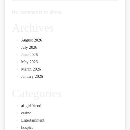
No comments to show.
Archives
August 2026
July 2026
June 2026
May 2026
March 2026
January 2026
Categories
ai-girlfriend
casino
Entertainment
hospice