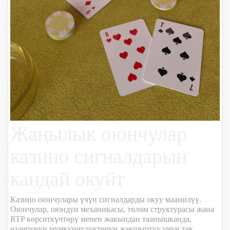
Жаңылык оюнчулар
казино сигналдарын
кандай окуйт
Казино оюнчулары үчүн сигналдарды окуу маанилүү.
Оюнчулар, оюндун механикасы, төлөм структурасы жана
RTP көрсөткүчтөрү менен жакындан таанышканда,
өздөрүнүн мүмкүнчүлүктөрүн жакшыртуу үчүн так