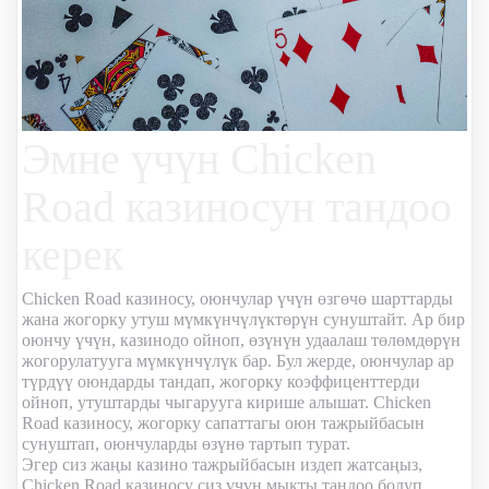
Эмне үчүн Chicken
Road казиносун тандоо
керек
Chicken Road казиносу, оюнчулар үчүн өзгөчө шарттарды
жана жогорку утуш мүмкүнчүлүктөрүн сунуштайт. Ар бир
оюнчу үчүн, казинодо ойноп, өзүнүн удаалаш төлөмдөрүн
жогорулатууга мүмкүнчүлүк бар. Бул жерде, оюнчулар ар
түрдүү оюндарды тандап, жогорку коэффиценттерди
ойноп, утуштарды чыгарууга кирише алышат. Chicken
Road казиносу, жогорку сапаттагы оюн тажрыйбасын
сунуштап, оюнчуларды өзүнө тартып турат.
Эгер сиз жаңы казино тажрыйбасын издеп жатсаңыз,
Chicken Road казиносу сиз үчүн мыкты тандоо болуп