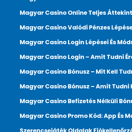
Magyar Casino Online Teljes Áttekint
Magyar Casino Valódi Pénzes Lépése
Magyar Casino Login Lépései És Mód
Magyar Casino Login – Amit Tudni Ér
Magyar Casino Bónusz – Mit Kell Tud
Magyar Casino Bónusz – Amit Tudni K
Magyar Casino Befizetés Nélküli Bón
Magyar Casino Promo Kód: App És Mo
Szerencsejáték Oldalak Fiókellenőrz