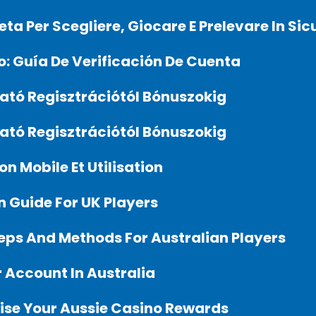
ta Per Scegliere, Giocare E Prelevare In Si
: Guía De Verificación De Cuenta
ató Regisztrációtól Bónuszokig
ató Regisztrációtól Bónuszokig
n Mobile Et Utilisation
n Guide For UK Players
eps And Methods For Australian Players
 Account In Australia
se Your Aussie Casino Rewards