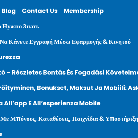
 Blog
Contact Us
Membership
о Нужно Знать
 Να Κάνετε Εγγραφή Μέσω Εφαρμογής & Κινητού
curezza
ó – Részletes Bontás És Fogadási Követel
öityminen, Bonukset, Maksut Ja Mobiili: A
 All’app E All’esperienza Mobile
ε Μπόνους, Καταθέσεις, Παιχνίδια & Υποστήριξ
e