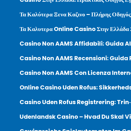
Τα Καλύτερα Ξενα Καζινο – Πλήρης Οδηγός
Τα Καλυτερα Online Casino Στην Ελλάδα
Casino Non AAMS Affidabili: Guida Al
Casino Non AAMS Recensioni: Guida P
Casino Non AAMS Con Licenza Interna
Online Casino Uden Rofus: Sikkerheds
Casino Uden Rofus Registrering: Trin
Udenlandsk Casino – Hvad Du Skal V