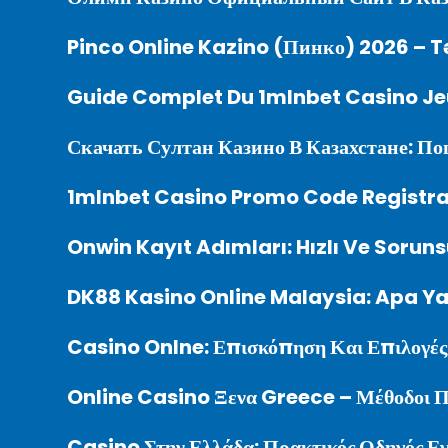
Pinco Online Kazino (Пинко) 2026 – T
Guide Complet Du 1mlnbet Casino Jeu
Скачать Султан Казино В Казахстане: П
1mlnbet Casino Promo Code Registra
Onwin Kayıt Adımları: Hızlı Ve Soruns
DK88 Kasino Online Malaysia: Apa Ya
Casino Onlne: Επισκόπηση Και Επιλογές
Online Casino Ξενα Greece – Μέθοδοι Πλ
Casino Στην Ελλάδα: Πρακτικός Οδηγός Ε