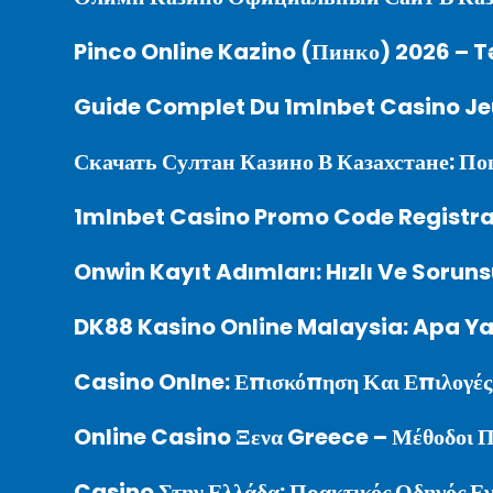
Pinco Online Kazino (Пинко) 2026 – T
Guide Complet Du 1mlnbet Casino Jeu
Скачать Султан Казино В Казахстане: П
1mlnbet Casino Promo Code Registra
Onwin Kayıt Adımları: Hızlı Ve Soruns
DK88 Kasino Online Malaysia: Apa Ya
Casino Onlne: Επισκόπηση Και Επιλογές
Online Casino Ξενα Greece – Μέθοδοι Πλ
Casino Στην Ελλάδα: Πρακτικός Οδηγός Ε