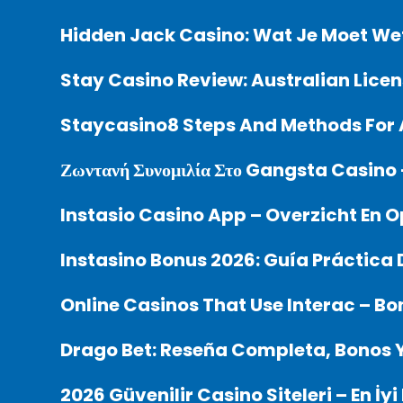
Hidden Jack Casino: Wat Je Moet We
Stay Casino Review: Australian Licen
Staycasino8 Steps And Methods For 
Ζωντανή Συνομιλία Στο Gangsta Casino 
Instasio Casino App – Overzicht En 
Instasino Bonus 2026: Guía Práctica 
Online Casinos That Use Interac – B
Drago Bet: Reseña Completa, Bonos 
2026 Güvenilir Casino Siteleri – En İyi