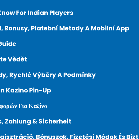
now For Indian Players
, Bonusy, Platební Metody A Mobilní App
Guide
te Vědět
dy, Rychlé Výběry A Podmínky
n Kazino Pin-Up
φορών Για Καζίνο
, Zahlung & Sicherheit
isztráció, Bónuszok, Fizetési Módok És Biz