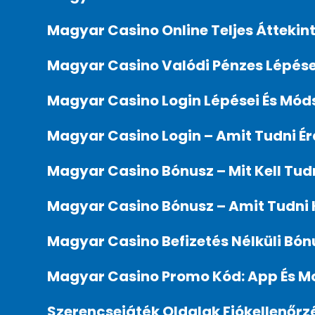
Magyar Casino Online Teljes Áttekint
Magyar Casino Valódi Pénzes Lépése
Magyar Casino Login Lépései És Mód
Magyar Casino Login – Amit Tudni Ér
Magyar Casino Bónusz – Mit Kell Tud
Magyar Casino Bónusz – Amit Tudni K
Magyar Casino Befizetés Nélküli Bón
Magyar Casino Promo Kód: App És Mo
Szerencsejáték Oldalak Fiókellenőrz