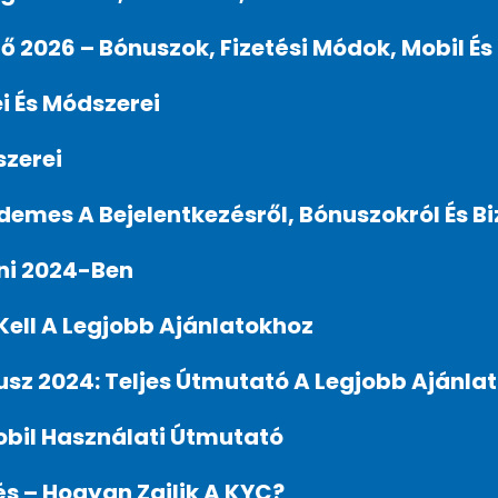
ő 2026 – Bónuszok, Fizetési Módok, Mobil És
i És Módszerei
szerei
demes A Bejelentkezésről, Bónuszokról És B
ni 2024-Ben
ell A Legjobb Ajánlatokhoz
usz 2024: Teljes Útmutató A Legjobb Ajánla
bil Használati Útmutató
és – Hogyan Zajlik A KYC?