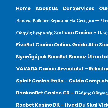
Home
About Us
Our Services
Our
Вавада Рабочее Зеркало На Сегодня — Чт
Οδηγός Εγγραφής Στο Leon Casino – Πώς
FiveBet Casino Online: Guida Alla Si
Nyerőgépek BassBet Bónusz Útmutat
VAVADA Casino Arvostelut – Rekister
Spinit Casino Italia – Guida Completa
BankonBet Casino GR – Πλήρης Οδηγός Μ
Roobet Kasino DK – Hvad Du Skal Vid