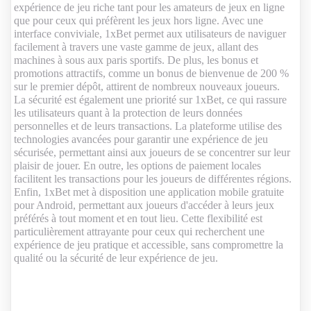
expérience de jeu riche tant pour les amateurs de jeux en ligne
que pour ceux qui préfèrent les jeux hors ligne. Avec une
interface conviviale, 1xBet permet aux utilisateurs de naviguer
facilement à travers une vaste gamme de jeux, allant des
machines à sous aux paris sportifs. De plus, les bonus et
promotions attractifs, comme un bonus de bienvenue de 200 %
sur le premier dépôt, attirent de nombreux nouveaux joueurs.
La sécurité est également une priorité sur 1xBet, ce qui rassure
les utilisateurs quant à la protection de leurs données
personnelles et de leurs transactions. La plateforme utilise des
technologies avancées pour garantir une expérience de jeu
sécurisée, permettant ainsi aux joueurs de se concentrer sur leur
plaisir de jouer. En outre, les options de paiement locales
facilitent les transactions pour les joueurs de différentes régions.
Enfin, 1xBet met à disposition une application mobile gratuite
pour Android, permettant aux joueurs d'accéder à leurs jeux
préférés à tout moment et en tout lieu. Cette flexibilité est
particulièrement attrayante pour ceux qui recherchent une
expérience de jeu pratique et accessible, sans compromettre la
qualité ou la sécurité de leur expérience de jeu.