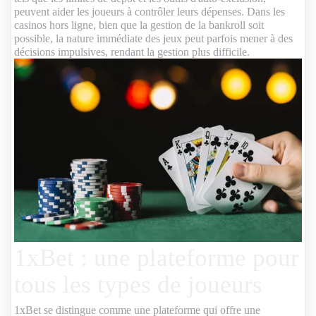
peuvent aider les joueurs à contrôler leurs dépenses. Dans les
casinos hors ligne, bien que la gestion de la bankroll soit
possible, la nature immédiate des jeux peut parfois mener à des
décisions impulsives, rendant la gestion plus difficile.
1xBet : une plateforme pour
tous les types de joueurs
1xBet se distingue comme une plateforme qui offre une