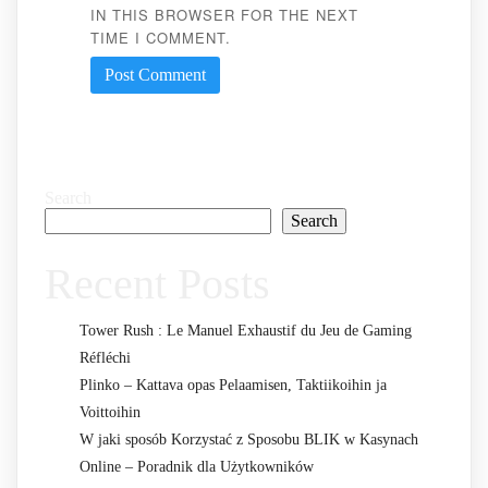
IN THIS BROWSER FOR THE NEXT
TIME I COMMENT.
Search
Search
Recent Posts
Tower Rush : Le Manuel Exhaustif du Jeu de Gaming
Réfléchi
Plinko – Kattava opas Pelaamisen, Taktiikoihin ja
Voittoihin
W jaki sposób Korzystać z Sposobu BLIK w Kasynach
Online – Poradnik dla Użytkowników