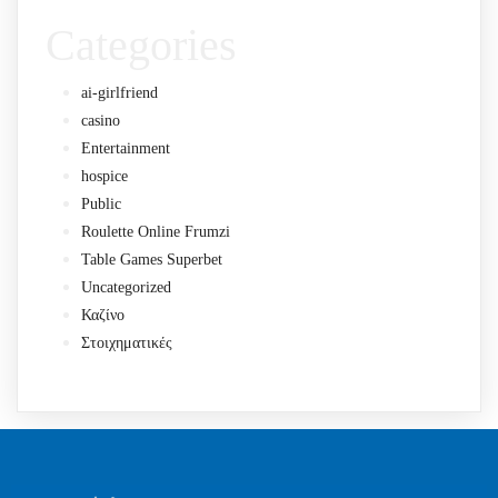
Categories
ai-girlfriend
casino
Entertainment
hospice
Public
Roulette Online Frumzi
Table Games Superbet
Uncategorized
Καζίνο
Στοιχηματικές