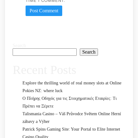
TIME I COMMENT.
Search
Search
Recent Posts
Explore the thrilling world of real money slots at Online
Pokies NZ: where luck
Ο Πλήρης Οδηγός για τις Στοιχηματικές Εταιρίες: Τι
Πρέπει να Ξέρετε
Talismania Casino – Váš Průvodce Světem Online Herní
zábavy a Výher
Patrick Spins Gaming Site: Your Portal to Elite Internet
Casino Quality