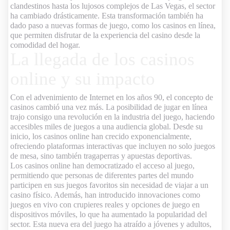
clandestinos hasta los lujosos complejos de Las Vegas, el sector
ha cambiado drásticamente. Esta transformación también ha
dado paso a nuevas formas de juego, como los casinos en línea,
que permiten disfrutar de la experiencia del casino desde la
comodidad del hogar.
La llegada de los casinos
online y su impacto
Con el advenimiento de Internet en los años 90, el concepto de
casinos cambió una vez más. La posibilidad de jugar en línea
trajo consigo una revolución en la industria del juego, haciendo
accesibles miles de juegos a una audiencia global. Desde su
inicio, los casinos online han crecido exponencialmente,
ofreciendo plataformas interactivas que incluyen no solo juegos
de mesa, sino también tragaperras y apuestas deportivas.
Los casinos online han democratizado el acceso al juego,
permitiendo que personas de diferentes partes del mundo
participen en sus juegos favoritos sin necesidad de viajar a un
casino físico. Además, han introducido innovaciones como
juegos en vivo con crupieres reales y opciones de juego en
dispositivos móviles, lo que ha aumentado la popularidad del
sector. Esta nueva era del juego ha atraído a jóvenes y adultos,