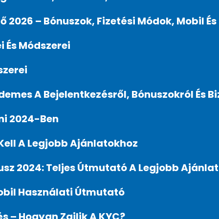
ő 2026 – Bónuszok, Fizetési Módok, Mobil És
i És Módszerei
szerei
demes A Bejelentkezésről, Bónuszokról És B
ni 2024-Ben
ell A Legjobb Ajánlatokhoz
usz 2024: Teljes Útmutató A Legjobb Ajánla
bil Használati Útmutató
és – Hogyan Zajlik A KYC?