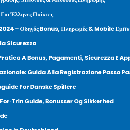
 Για Έλληνες Παίκτες
 2024 – Οδηγός Bonus, Πληρωμές & Mobile Εμπε
la Sicurezza
ratica A Bonus, Pagamenti, Sicurezza E Ap
zionale: Guida Alla Registrazione Passo Pa
guide For Danske Spillere
‑for‑trin Guide, Bonusser Og Sikkerhed
ide