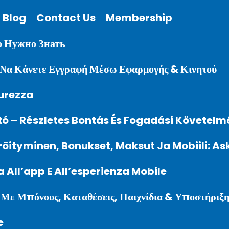
 Blog
Contact Us
Membership
о Нужно Знать
 Να Κάνετε Εγγραφή Μέσω Εφαρμογής & Κινητού
curezza
ó – Részletes Bontás És Fogadási Követel
öityminen, Bonukset, Maksut Ja Mobiili: A
 All’app E All’esperienza Mobile
ε Μπόνους, Καταθέσεις, Παιχνίδια & Υποστήριξ
e