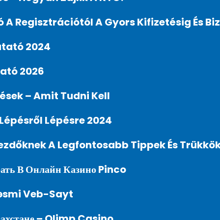
ó A Regisztrációtól A Gyors Kifizetésig És B
tató 2024
tató 2026
ések – Amit Tudni Kell
Lépésről Lépésre 2024
Kezdőknek A Legfontosabb Tippek És Trükkö
ать В Онлайн Казино Pinco
Rəsmi Veb-Sayt
ахстане – Olimp Casino