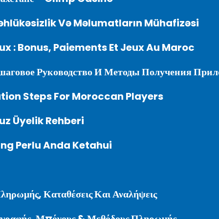
əhlükəsizlik Və Məlumatların Mühafizəsi
x : Bonus, Paiements Et Jeux Au Maroc
ошаговое Руководство И Методы Получения При
tion Steps For Moroccan Players
uz Üyelik Rehberi
ng Perlu Anda Ketahui
ηρωμής, Καταθέσεις Και Αναλήψεις
γγραφής, Μπόνους & Μεθόδους Πληρωμής