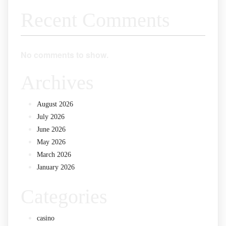
Recent Comments
No comments to show.
Archives
August 2026
July 2026
June 2026
May 2026
March 2026
January 2026
Categories
casino