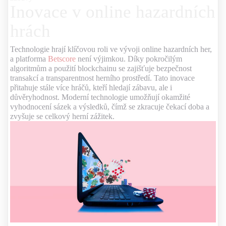
Inovace v online hazardních
hrách
Technologie hrají klíčovou roli ve vývoji online hazardních her,
a platforma
Betscore
není výjimkou. Díky pokročilým
algoritmům a použití blockchainu se zajišťuje bezpečnost
transakcí a transparentnost herního prostředí. Tato inovace
přitahuje stále více hráčů, kteří hledají zábavu, ale i
důvěryhodnost. Moderní technologie umožňují okamžité
vyhodnocení sázek a výsledků, čímž se zkracuje čekací doba a
zvyšuje se celkový herní zážitek.