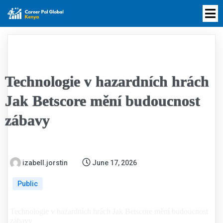
Technologie v hazardních hrách
Jak Betscore mění budoucnost
zábavy
izabell.jorstin
June 17, 2026
Public
Technologie v hazardních hrách Jak Betscore mění budoucnost
zábavy