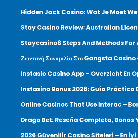
Hidden Jack Casino: Wat Je Moet We
Stay Casino Review: Australian Licen
Staycasino8 Steps And Methods For 
Ζωντανή Συνομιλία Στο Gangsta Casino 
Instasio Casino App – Overzicht En 
Instasino Bonus 2026: Guía Práctica 
Online Casinos That Use Interac – B
Drago Bet: Reseña Completa, Bonos 
2026 Güvenilir Casino Siteleri – En İyi