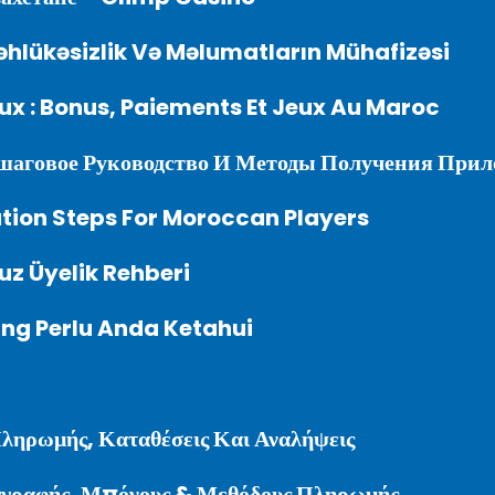
əhlükəsizlik Və Məlumatların Mühafizəsi
x : Bonus, Paiements Et Jeux Au Maroc
ошаговое Руководство И Методы Получения При
tion Steps For Moroccan Players
uz Üyelik Rehberi
ng Perlu Anda Ketahui
ηρωμής, Καταθέσεις Και Αναλήψεις
γγραφής, Μπόνους & Μεθόδους Πληρωμής