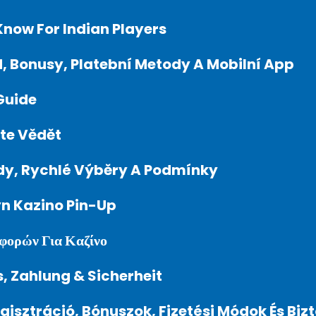
now For Indian Players
, Bonusy, Platební Metody A Mobilní App
Guide
te Vědět
dy, Rychlé Výběry A Podmínky
n Kazino Pin-Up
φορών Για Καζίνο
, Zahlung & Sicherheit
isztráció, Bónuszok, Fizetési Módok És Biz