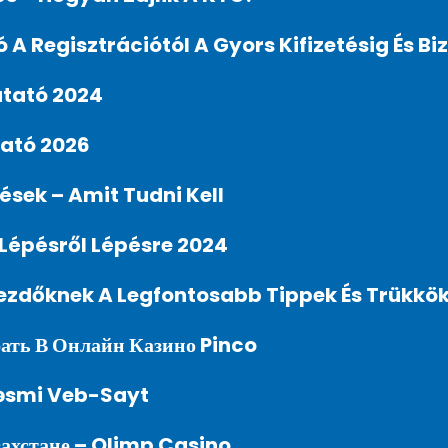
ó A Regisztrációtól A Gyors Kifizetésig És B
tató 2024
tató 2026
ések – Amit Tudni Kell
Lépésről Lépésre 2024
Kezdőknek A Legfontosabb Tippek És Trükkö
ать В Онлайн Казино Pinco
Rəsmi Veb-Sayt
ахстане – Olimp Casino