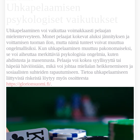
Uhkapelaamisen
psykologiset vaikutukset
Uhkapelaaminen voi vaikuttaa voimakkaasti pelaajan
mielenterveyteen. Monet pelaajat kokevat aluksi jännityksen ja
voittamisen tuoman ilon, mutta nämä tunteet voivat muuttua
ongelmallisiksi. Kun uhkapelaaminen muuttuu pakonomaiseksi,
se voi aiheuttaa merkittäviä psykologisia ongelmia, kuten
ahdistusta ja masennusta. Pelaaja voi kokea syyllisyyttä tai
häpeää häviöistään, mikä voi johtaa mielialan heikkenemiseen ja
sosiaalisten suhteiden rapautumiseen. Tietoa uhkapelaamiseen
liittyvistä riskeistä löytyy myös osoitteesta
https://glorionsuomi.fi/
.