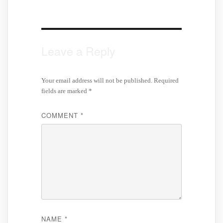
Leave a Reply
Your email address will not be published.
Required
fields are marked
*
COMMENT
*
NAME
*