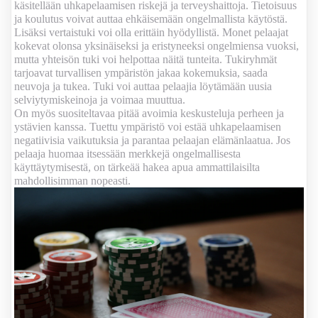
käsitellään uhkapelaamisen riskejä ja terveyshaittoja. Tietoisuus
ja koulutus voivat auttaa ehkäisemään ongelmallista käytöstä.
Lisäksi vertaistuki voi olla erittäin hyödyllistä. Monet pelaajat
kokevat olonsa yksinäiseksi ja eristyneeksi ongelmiensa vuoksi,
mutta yhteisön tuki voi helpottaa näitä tunteita. Tukiryhmät
tarjoavat turvallisen ympäristön jakaa kokemuksia, saada
neuvoja ja tukea. Tuki voi auttaa pelaajia löytämään uusia
selviytymiskeinoja ja voimaa muuttua.
On myös suositeltavaa pitää avoimia keskusteluja perheen ja
ystävien kanssa. Tuettu ympäristö voi estää uhkapelaamisen
negatiivisia vaikutuksia ja parantaa pelaajan elämänlaatua. Jos
pelaaja huomaa itsessään merkkejä ongelmallisesta
käyttäytymisestä, on tärkeää hakea apua ammattilaisilta
mahdollisimman nopeasti.