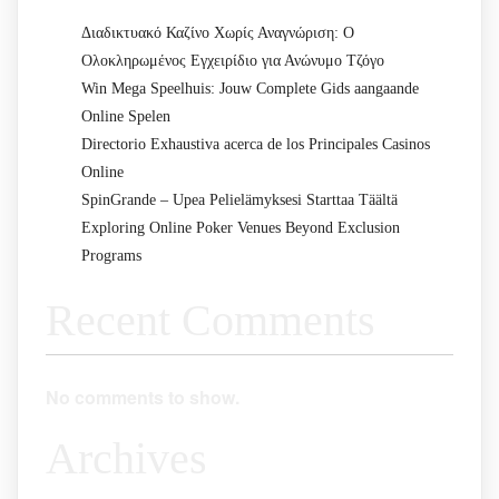
Διαδικτυακό Καζίνο Χωρίς Αναγνώριση: Ο
Ολοκληρωμένος Εγχειρίδιο για Ανώνυμο Τζόγο
Win Mega Speelhuis: Jouw Complete Gids aangaande
Online Spelen
Directorio Exhaustiva acerca de los Principales Casinos
Online
SpinGrande – Upea Pelielämyksesi Starttaa Täältä
Exploring Online Poker Venues Beyond Exclusion
Programs
Recent Comments
No comments to show.
Archives