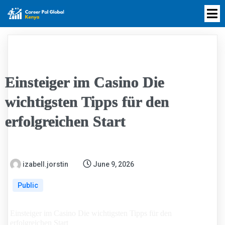
Einsteiger im Casino Die
wichtigsten Tipps für den
erfolgreichen Start
izabell.jorstin
June 9, 2026
Public
Einsteiger im Casino Die wichtigsten Tipps für den
erfolgreichen Start