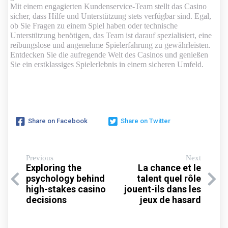
Mit einem engagierten Kundenservice-Team stellt das Casino
sicher, dass Hilfe und Unterstützung stets verfügbar sind. Egal,
ob Sie Fragen zu einem Spiel haben oder technische
Unterstützung benötigen, das Team ist darauf spezialisiert, eine
reibungslose und angenehme Spielerfahrung zu gewährleisten.
Entdecken Sie die aufregende Welt des Casinos und genießen
Sie ein erstklassiges Spielerlebnis in einem sicheren Umfeld.
Share on Facebook
Share on Twitter
Previous
Next
Exploring the
La chance et le
psychology behind
talent quel rôle
high-stakes casino
jouent-ils dans les
decisions
jeux de hasard