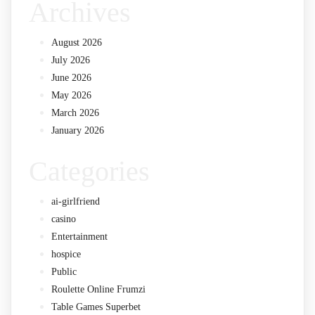
Archives
August 2026
July 2026
June 2026
May 2026
March 2026
January 2026
Categories
ai-girlfriend
casino
Entertainment
hospice
Public
Roulette Online Frumzi
Table Games Superbet