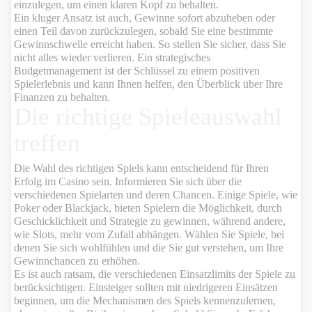
einzulegen, um einen klaren Kopf zu behalten.
Ein kluger Ansatz ist auch, Gewinne sofort abzuheben oder
einen Teil davon zurückzulegen, sobald Sie eine bestimmte
Gewinnschwelle erreicht haben. So stellen Sie sicher, dass Sie
nicht alles wieder verlieren. Ein strategisches
Budgetmanagement ist der Schlüssel zu einem positiven
Spielerlebnis und kann Ihnen helfen, den Überblick über Ihre
Finanzen zu behalten.
Die richtige Spieleauswahl
treffen
Die Wahl des richtigen Spiels kann entscheidend für Ihren
Erfolg im Casino sein. Informieren Sie sich über die
verschiedenen Spielarten und deren Chancen. Einige Spiele, wie
Poker oder Blackjack, bieten Spielern die Möglichkeit, durch
Geschicklichkeit und Strategie zu gewinnen, während andere,
wie Slots, mehr vom Zufall abhängen. Wählen Sie Spiele, bei
denen Sie sich wohlfühlen und die Sie gut verstehen, um Ihre
Gewinnchancen zu erhöhen.
Es ist auch ratsam, die verschiedenen Einsatzlimits der Spiele zu
berücksichtigen. Einsteiger sollten mit niedrigeren Einsätzen
beginnen, um die Mechanismen des Spiels kennenzulernen,